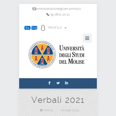
amministrazione@cert.unimol.it
+39 0874 40 41
PROFILO
F
L
I
Verbali 2021
Home
/
Verbali 2021